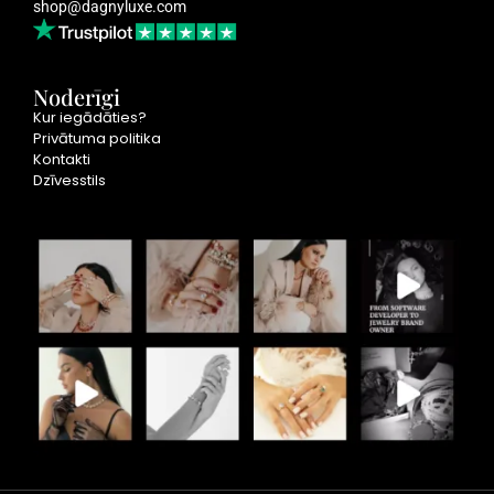
shop@dagnyluxe.com
Kur iegādāties Chogan produktus Latvijā un citās ES
valstīs? Plašākais klāsts un ātra piegāde Chogan
Noderīgi
zīmols pēdējos gados ir iekarojis visvairāk siržu visā
Kur iegādāties?
Eiropā, pateicoties Chogan produktu augstajai
Privātuma politika
Kontakti
kvalitātei un luksusa precēm par pieņemamām
Dzīvesstils
cenām. Ja meklējat uzticamu interneta veikalu, kur
var iegādāties oriģinālus Chogan produktus Latvijā,
tad ProCosmetics.lv ir īstā vieta. Plašākais un
aktuālākais […]